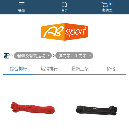
0
选单
搜寻
购物车
伸展
健身
健身空間規劃
重訓
瑜珈及有氧运动
弹力带、阻力带
综合排行
热销排行
最新上架
价格