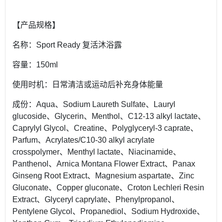
【产品规格】
名称：Sport Ready 复活沐浴露
容量：150ml
使用时机：日常清洁或运动后补充身体能量
成份：Aqua、Sodium Laureth Sulfate、Lauryl
glucoside、Glycerin、Menthol、C12-13 alkyl lactate、
Caprylyl Glycol、Creatine、Polyglyceryl-3 caprate、
Parfum、Acrylates/C10-30 alkyl acrylate
crosspolymer、Menthyl lactate、Niacinamide、
Panthenol、Arnica Montana Flower Extract、Panax
Ginseng Root Extract、Magnesium aspartate、Zinc
Gluconate、Copper gluconate、Croton Lechleri Resin
Extract、Glyceryl caprylate、Phenylpropanol、
Pentylene Glycol、Propanediol、Sodium Hydroxide、