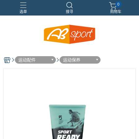
0
选单
搜寻
购物车
伸展
健身
健身空間規劃
重訓
运动配件
运动保养