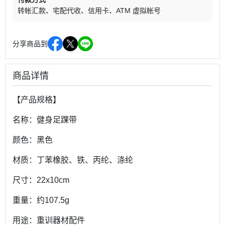
转帐汇款
宅配代收
信用卡
ATM 虚拟帐号
分享商品到
商品详情
【产品规格】
名称：健身足踝带
颜色：黑色
材质：丁苯橡胶、铁、丙纶、涤纶
尺寸：22x10cm
重量：约107.5g
用途：重训器材配件