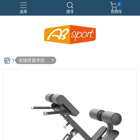
0
选单
搜寻
购物车
伸展
健身
健身空間規劃
重訓
全球贸易专区