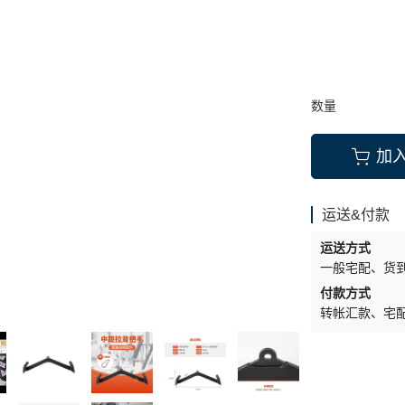
运动保养
OLite 欧莉特
手套护具类
搅拌杯、摇摇杯
其他品牌
按摩纾缓系列
随身配件小物
数量
加
运送&付款
运送方式
一般宅配
货
付款方式
转帐汇款
宅