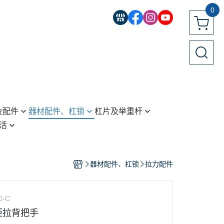
0
及配件
器材配件、杠锁
杠片及举重杆
活
拉力配件
标准款举重杆(25mm)
选择片
标准款举重杆(28mm)
杠锁
奥林匹克举重杆(50mm)
器材配件、杠锁
拉力配件
泡棉套管、握把套
标准款杠片(25mm)
滑轮
标准款杠片(28mm)
0-C
其他配件
奥林匹克杠片(50mm)
中距拉背把手