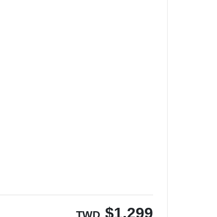
$
1,299
TWD