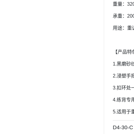
重量：320
承重：20
用途：重
【产品特
1.黑磨
2.浸塑
3.扣环
4.练背
5.适用
D4-30