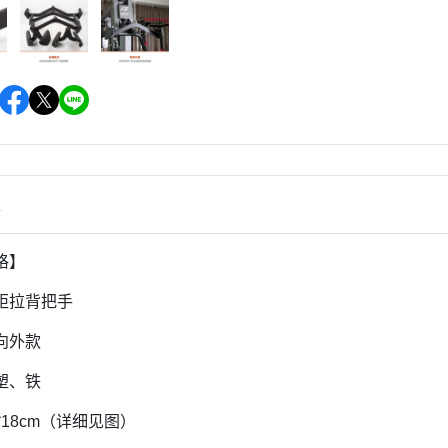
情
格】
距拉背把手
向外款
塑、铁
*18cm（详细见图）