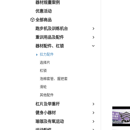
Pedal Exerciser/Walker/Riders
器材规畫案例
Power Towers
优惠活动
Wall Pull Up Bars / Door Bars
全部商品
Boxing Stands
跑步机及训练机台
Racks
重训用品及配件
器材配件、杠锁
拉力配件
选择片
杠锁
泡棉套管、握把套
滑轮
其他配件
杠片及举重杆
健身小器材
瑜珈及有氧运动