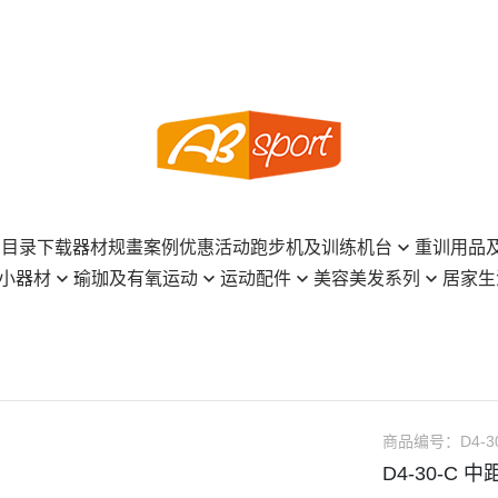
 | 目录下载
器材规畫案例
优惠活动
跑步机及训练机台
重训用品
小器材
瑜珈及有氧运动
运动配件
美容美发系列
居家生
商用机台系列
哑铃
瑜珈砖、韵律踏板
桌球系列
INGENI 新肌霓
美发沐浴造型
跑步机系列
壶铃
瑜珈柱、瑜珈轮
撞球系列
CURLYSHYLL 荷琇
保养、香氛
训练机台系列
组合式杠哑铃
身
瑜珈垫、按摩垫
匹克球系列
KAHI
保健食品、饮品
仰卧板、哑铃椅
重力球、墙球
瑜珈球、按摩球
羽球系列
Power Hair
居家日用品
收纳架、球架
负重包、牛角包
商品编号：
D4-3
弹力带、阻力带
面罩、襪子、肌貼
SSUNE
餐具、厨具、茶具
健身车、飞轮车
重训地垫、软垫
D4-30-C 