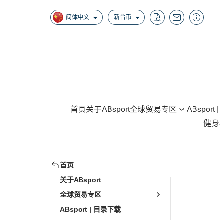
简体中文
新台币
首页
关于ABsport
全球贸易专区
ABsport
健身
Home Gyms
拳击训练
Half Racks / Squat Racks
跳绳、训练带
Smith Machine / Cable Crossover
首页
健腹轮、伏地挺
Benches
关于ABsport
握力、腕臂训练
Steppers/Inversion Tables/Climber
全球贸易专区
其他健身器材
AB Items
ABsport | 目录下载