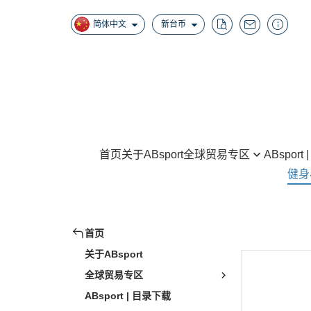
简体中文
新台币
首页
关于ABsport
全球贸易专区
ABsport
健身
Home Gyms
拳击训练
Half Racks / Squat Racks
跳绳、训练带
Smith Machine / Cable Crossover
首页
健腹轮、伏地挺
Benches
关于ABsport
握力、腕臂训练
Steppers/Inversion Tables/Climber
全球贸易专区
其他健身器材
AB Items
ABsport | 目录下载