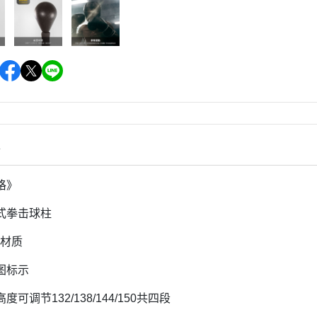
情
格》
式拳击球柱
U材质
图标示
可调节132/138/144/150共四段