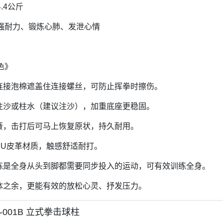
.4公斤
强耐力、锻炼心肺、发泄心情
色》
的连接泡棉遮盖住连接螺丝，可防止挥拳时擦伤。
可注沙或柱水（建议注沙），加重底座更稳固。
弹簧，击打后可马上恢复原状，持久耐用。
采PU皮革材质，触感舒适耐打。
训练是全身从头到脚都需要同步投入的运动，可有效训练全身。
身体之余，更能有效的放松心灵、抒发压力。
G-001B 立式拳击球柱