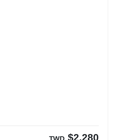
$
2,280
TWD