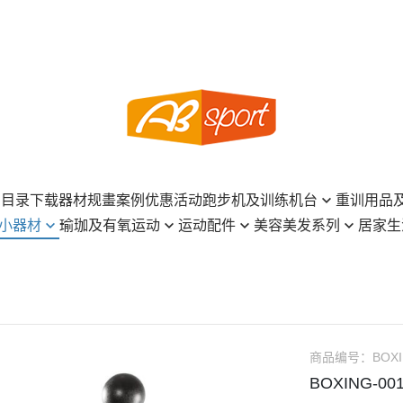
 | 目录下载
器材规畫案例
优惠活动
跑步机及训练机台
重训用品
小器材
瑜珈及有氧运动
运动配件
美容美发系列
居家生
商用机台系列
哑铃
瑜珈砖、韵律踏板
桌球系列
INGENI 新肌霓
美发沐浴造型
跑步机系列
壶铃
瑜珈柱、瑜珈轮
撞球系列
CURLYSHYLL 荷琇
保养、香氛
训练机台系列
组合式杠哑铃
身
瑜珈垫、按摩垫
匹克球系列
KAHI
保健食品、饮品
仰卧板、哑铃椅
重力球、墙球
瑜珈球、按摩球
羽球系列
Power Hair
居家日用品
收纳架、球架
负重包、牛角包
商品编号：
BOXI
弹力带、阻力带
面罩、襪子、肌貼
SSUNE
餐具、厨具、茶具
健身车、飞轮车
重训地垫、软垫
BOXING-0