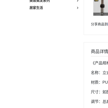
美容美发系列
居家生活
分享商品到
商品详
《产品规
名称：立
材质：P
尺寸：如
调节：总高度