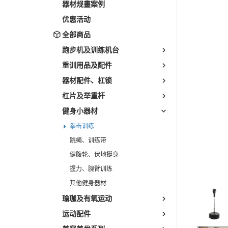
Pedal Exerciser/Walker/Riders
器材规畫案例
Power Towers
优惠活动
Wall Pull Up Bars / Door Bars
全部商品
Boxing Stands
跑步机及训练机台
Racks
重训用品及配件
器材配件、杠锁
杠片及举重杆
健身小器材
拳击训练
跳绳、训练带
健腹轮、伏地挺身
握力、腕臂训练
其他健身器材
瑜珈及有氧运动
运动配件