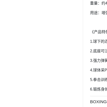
重量：约4
用途：增
《产品特
1.球下
2.底座
3.强力
4.球体
5.拳击
6.锻炼
BOXIN