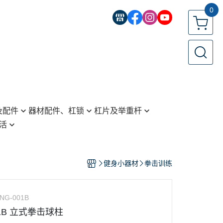
0
及配件
器材配件、杠锁
杠片及举重杆
活
拉力配件
标准款举重杆(25mm)
选择片
标准款举重杆(28mm)
杠锁
奥林匹克举重杆(50mm)
健身小器材
拳击训练
泡棉套管、握把套
标准款杠片(25mm)
滑轮
标准款杠片(28mm)
NG-001B
其他配件
奥林匹克杠片(50mm)
01B 立式拳击球柱