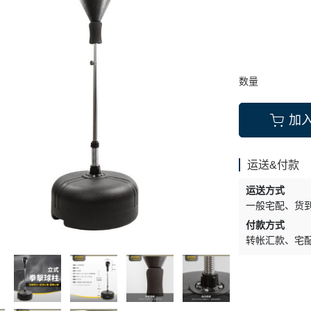
运动保养
OLite 欧莉特
手套护具类
搅拌杯、摇摇杯
其他品牌
按摩纾缓系列
随身配件小物
数量
加
运送&付款
运送方式
一般宅配
货
付款方式
转帐汇款
宅