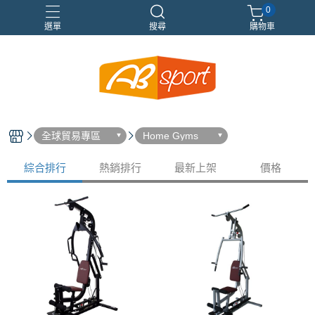
0
選單
搜尋
購物車
伸展
健身
健身空間規劃
重訓
全球貿易專區
Home Gyms
綜合排行
熱銷排行
最新上架
價格