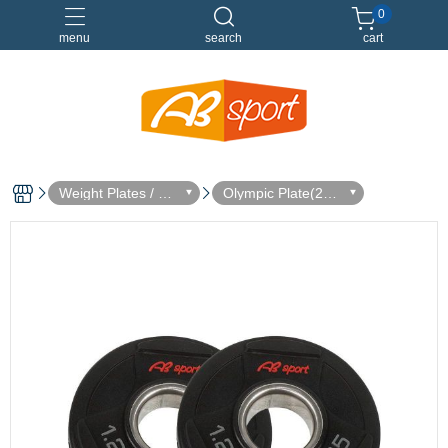
0
menu
search
cart
伸展
健身
健身空間規劃
重訓
Weight Plates / Ba
Olympic Plate(28m
rbell Bar
m)