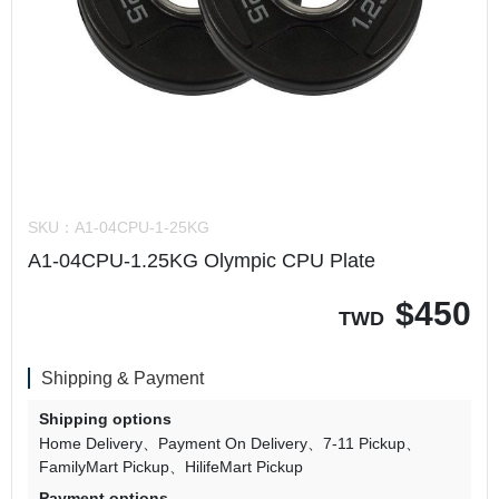
SKU：
A1-04CPU-1-25KG
A1-04CPU-1.25KG Olympic CPU Plate
$
450
TWD
Shipping & Payment
Shipping options
Home Delivery
Payment On Delivery
7-11 Pickup
FamilyMart Pickup
HilifeMart Pickup
Payment options