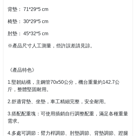
背墊： 71*29*5 cm
椅墊： 30*29*5 cm
肘墊： 45*32*5 cm
※產品尺寸人工測量，些許誤差請見諒。
《產品特色》
1.堅韌結構，主鋼管70x50公分，機台重量約142.7公
斤，整體堅固耐用。
2.舒適背墊、坐墊，車工精細完整，安全耐用。
3.搭配配重塊：可使用插銷自行調整配重，滿足各種重量
需求。
4.多處可調節：臂力桿調節、肘墊調節、背墊調節、蹬腿