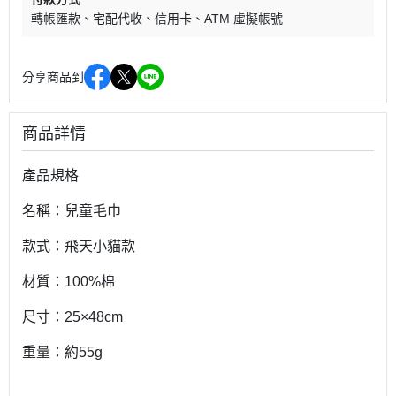
轉帳匯款
宅配代收
信用卡
ATM 虛擬帳號
分享商品到
商品詳情
產品規格
名稱：兒童毛巾
款式：飛天小貓款
材質：100%棉
尺寸：25×48cm
重量：約55g