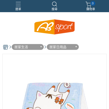
0
選單
搜尋
購物車
伸展
健身
健身空間規劃
重訓
居家生活
居家日用品