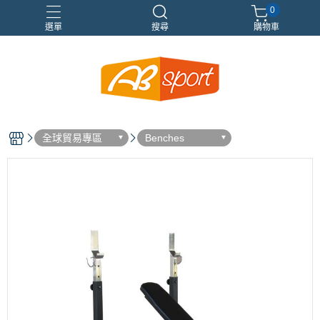
0
選單
搜尋
購物車
伸展
健身
健身空間規劃
重訓
全球貿易專區
Benches