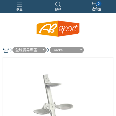
0
選單
搜尋
購物車
伸展
健身
健身空間規劃
重訓
全球貿易專區
Racks